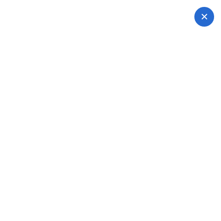
登录平台
✕
标签云列表
按标签聚合浏览相关文章
足坛重磅转会进展梳理：多方博弈下的球员流动新态势